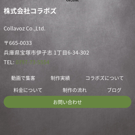
株式会社コラボズ
Collavoz Co.,Ltd.
〒665-0033
兵庫県宝塚市伊孑志 1丁目6-34-302
TEL:
0797-73-5554
動画で集客
制作実績
コラボズについて
料金について
制作の流れ
ブログ
お問い合わせ